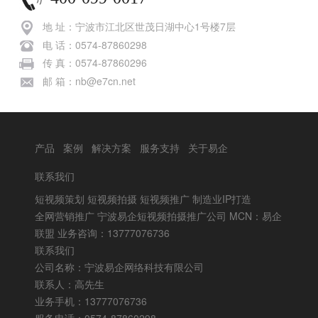
地 址：宁波市江北区世茂日湖中心1号楼7层
电 话：0574-87860298
传 真：0574-87860296
邮 箱：nb@e7cn.net
产品
案例
解决方案
服务支持
关于易企
联系我们
短视频策划 短视频拍摄 短视频推广 制造业IP打造
全网营销推广 宁波易企短视频拍摄推广公司 MCN：易企
联盟 业务咨询：13777076736
联系我们
公司名称：宁波易企网络科技有限公司
联系人：高先生
业务手机：13777076736