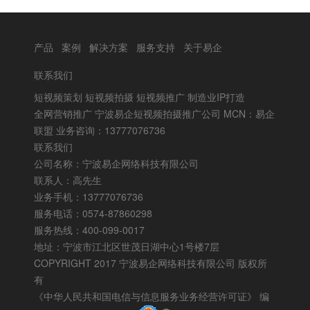
产品
案例
解决方案
服务支持
关于易企
联系我们
短视频策划 短视频拍摄 短视频推广 制造业IP打造
全网营销推广 宁波易企短视频拍摄推广公司 MCN：易企
联盟 业务咨询：13777076736
联系我们
公司名称：宁波易企网络科技有限公司
联系人：高先生
业务手机：13777076736
服务电话：0574-87860298
服务热线：400-099-0017
地址：宁波市江北区世茂日湖中心1号楼7层
COPYRIGHT 2017 宁波易企网络科技有限公司 版权所
有
《中华人民共和国电信与信息服务业务经营许可证》
编