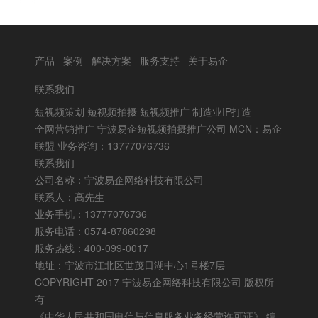
产品
案例
解决方案
服务支持
关于易企
联系我们
短视频策划 短视频拍摄 短视频推广 制造业IP打造
全网营销推广 宁波易企短视频拍摄推广公司 MCN：易企
联盟 业务咨询：13777076736
联系我们
公司名称：宁波易企网络科技有限公司
联系人：高先生
业务手机：13777076736
服务电话：0574-87860298
服务热线：400-099-0017
地址：宁波市江北区世茂日湖中心1号楼7层
COPYRIGHT 2017 宁波易企网络科技有限公司 版权所
有
《中华人民共和国电信与信息服务业务经营许可证》
编