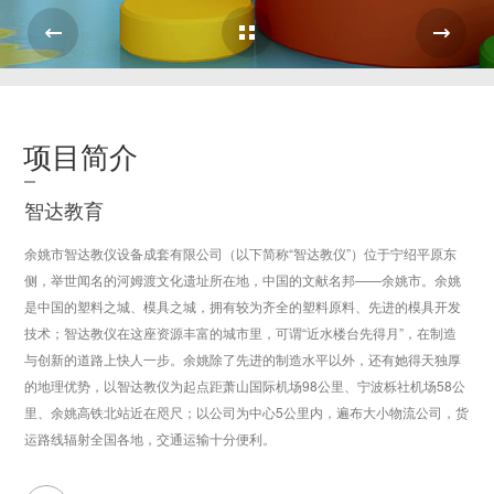
Case Overview
项目简介
智达教育
余姚市智达教仪设备成套有限公司（以下简称“智达教仪”）位于宁绍平原东
侧，举世闻名的河姆渡文化遗址所在地，中国的文献名邦——余姚市。余姚
是中国的塑料之城、模具之城，拥有较为齐全的塑料原料、先进的模具开发
技术；智达教仪在这座资源丰富的城市里，可谓“近水楼台先得月”，在制造
与创新的道路上快人一步。余姚除了先进的制造水平以外，还有她得天独厚
的地理优势，以智达教仪为起点距萧山国际机场98公里、宁波栎社机场58公
里、余姚高铁北站近在咫尺；以公司为中心5公里内，遍布大小物流公司，货
运路线辐射全国各地，交通运输十分便利。