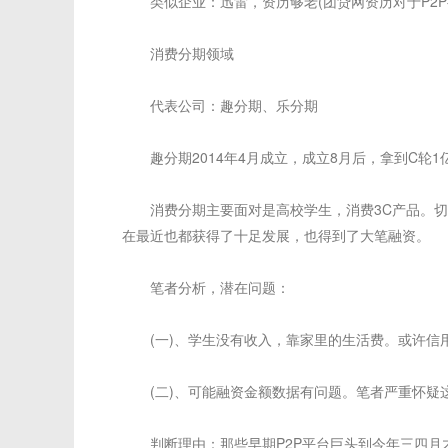
类似企业：迅雷，资历够老(团贷网资历对于P2P行
消费分期领域
代表公司：趣分期、乐分期
趣分期2014年4月成立，成立8月后，拿到C轮1
消费分期主要面对是高校学生，消费3C产品。切入
在最近也都获得了十足发展，也得到了大笔融资。
笔者分析，潜在问题：
(一)、学生没有收入，靠家里的生活费。或许信用
(二)、可能融资金额数据有问题。笔者严重怀疑
判断理由：那些早期P2P平台巨头到今年三四月才