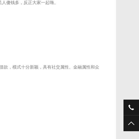
民人傻钱多，反正大家一起嗨。
借款，模式十分新颖，具有社交属性、金融属性和众
40
TO