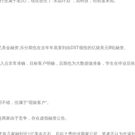
业属于老兵)，现在还出了“水晶计划”，高科技，但前途未知。
亿美金融资;乐分期也在去年年底拿到由DST领投的亿级美元B轮融资。
点非常准确，目标客户明确，后期也为大数据做准备，学生在毕业后依然
不错，但属于“瑕疵客户”。
这两家由于竞争，存在虚假融资公告。
有几家融到近1亿美金左右。后起之秀的这两家公司，笔者不认为牛逼到