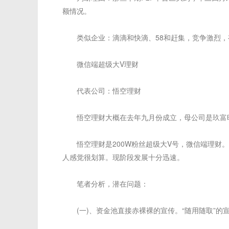
额情况。
类似企业：滴滴和快滴、58和赶集，竞争激烈，有可
微信端超级大V理财
代表公司：悟空理财
悟空理财大概在去年九月份成立，母公司是玖富时代
悟空理财是200W粉丝超级大V号，微信端理财。前
人感觉很划算。现阶段发展十分迅速。
笔者分析，潜在问题：
(一)、资金池直接赤裸裸的宣传。“随用随取”的