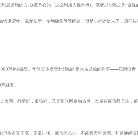
息递增的方式(挺恶心的，这么利用人性弱点)。笔者只能称之为“合规
饥饿营销、毫无创新、专利储备等等问题，但是小米还是火了，挡不住啊
980万A轮融资。华映资本负责此领域的是大名鼎鼎的陈宇——江南愤青，
0万融资。
走火啊，行情好，市场好，又是互联网金融热点。发展速度值得关注，值
;但牛市完了呢，正常徘徊、熊市怎么办。不能靠天吃饭啊。和普通经济