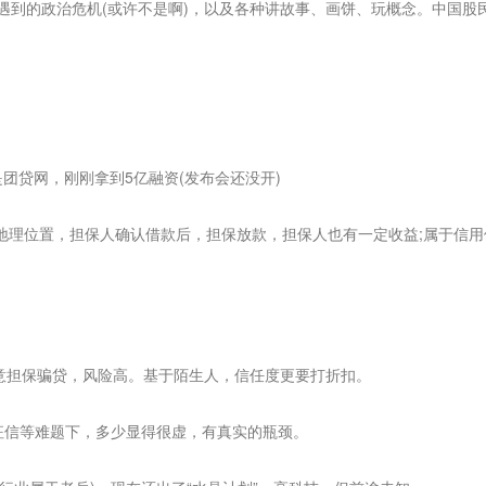
遇到的政治危机(或许不是啊)，以及各种讲故事、画饼、玩概念。中国股
团贷网，刚刚拿到5亿融资(发布会还没开)
理位置，担保人确认借款后，担保放款，担保人也有一定收益;属于信用
。
意担保骗贷，风险高。基于陌生人，信任度更要打折扣。
征信等难题下，多少显得很虚，有真实的瓶颈。